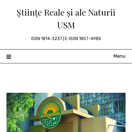
Skip
Științe Reale și ale Naturii
to
content
USM
ISSN 1814-3237 | E-ISSN 1857-498X
Menu