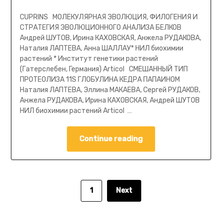
CUPRINS МОЛЕКУЛЯРНАЯ ЭВОЛЮЦИЯ, ФИЛОГЕНИЯ И
СТРАТЕГИЯ ЭВОЛЮЦИОННОГО АНАЛИЗА БЕЛКОВ
Андрей ШУТОВ, Ирина КАХОВСКАЯ, Анжела РУДАКОВА,
Наталия ЛАПТЕВА, Анна ШАЛЛАУ* НИЛ биохимии
растений * Институт генетики растений
(Гатерслебен, Германия) Articol СМЕШАННЫЙ ТИП
ПРОТЕОЛИЗА 11S ГЛОБУЛИНА КЕДРА ПАПАИНОМ
Наталия ЛАПТЕВА, Эллина МАКАЕВА, Сергей РУДАКОВ,
Анжела РУДАКОВА, Ирина КАХОВСКАЯ, Андрей ШУТОВ
НИЛ биохимии растений Articol …
Continue reading
1
Next