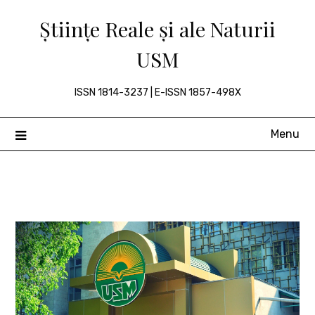
Skip
Științe Reale și ale Naturii
to
content
USM
ISSN 1814-3237 | E-ISSN 1857-498X
Menu