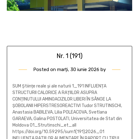
Nr. 1 (191)
Posted on
marți, 30 iunie 2026
by
SUM Științe reale și ale naturii 1_191 INFLUENȚA
STRUCTURII CALORICE A RAȚIILOR ASUPRA
CONȚINUTULUI AMINOACIZILOR LIBERI ÎN SÂNGE LA
ȘOBOLANII HIPERSTRESOREACTIVI Tudor STRUTINSCHI,
Anastasia BABILEVA, Lilia POLEACOVA, Svetlana
GARAEVA, Galina POSTOLATI, Universitatea de Stat din
Moldova 01_Strutinschi_et_all
https://doi.org/10.59295/sum1(191)2026_01
INFLUENŢA RAŢIILOR ALIMENTARE ÎN RAPORT CU TIPUL