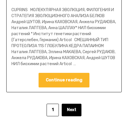
CUPRINS МОЛЕКУЛЯРНАЯ ЭВОЛЮЦИЯ, ФИЛОГЕНИЯ И
СТРАТЕГИЯ ЭВОЛЮЦИОННОГО АНАЛИЗА БЕЛКОВ
Андрей ШУТОВ, Ирина КАХОВСКАЯ, Анжела РУДАКОВА,
Наталия ЛАПТЕВА, Анна ШАЛЛАУ* НИЛ биохимии
растений * Институт генетики растений
(Гатерслебен, Германия) Articol СМЕШАННЫЙ ТИП
ПРОТЕОЛИЗА 11S ГЛОБУЛИНА КЕДРА ПАПАИНОМ
Наталия ЛАПТЕВА, Эллина МАКАЕВА, Сергей РУДАКОВ,
Анжела РУДАКОВА, Ирина КАХОВСКАЯ, Андрей ШУТОВ
НИЛ биохимии растений Articol …
Continue reading
1
Next