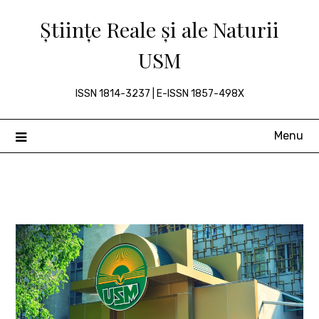
Skip
Științe Reale și ale Naturii
to
content
USM
ISSN 1814-3237 | E-ISSN 1857-498X
Menu