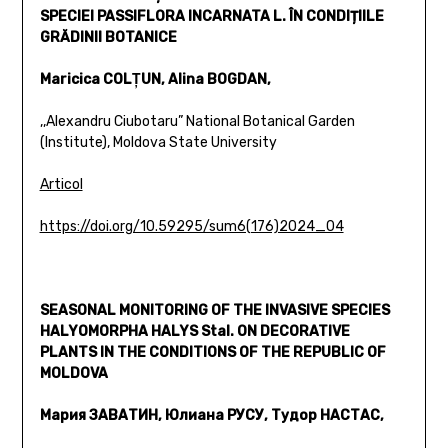
SPECIEI PASSIFLORA INCARNATA L. ÎN CONDIȚIILE
GRĂDINII BOTANICE
Maricica COLŢUN, Alina BOGDAN,
,,Alexandru Ciubotaru” National Botanical Garden
(Institute), Moldova State University
Articol
https://doi.org/10.59295/sum6(176)2024_04
SEASONAL MONITORING OF THE INVASIVE SPECIES
HALYOMORPHA HALYS Stal. ON DECORATIVE
PLANTS IN THE CONDITIONS OF THE REPUBLIC OF
MOLDOVA
Мария ЗАВАТИН, Юлиана РУСУ, Тудор НАСТАС,