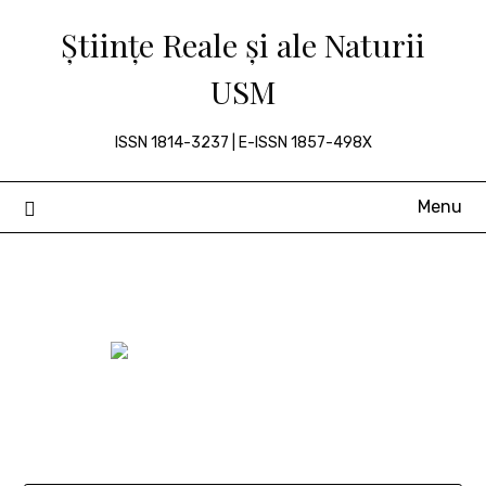
Skip
Științe Reale și ale Naturii
to
content
USM
ISSN 1814-3237 | E-ISSN 1857-498X
Menu