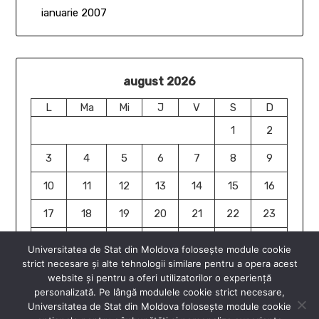
ianuarie 2007
august 2026
L
Ma
Mi
J
V
S
D
1
2
3
4
5
6
7
8
9
10
11
12
13
14
15
16
17
18
19
20
21
22
23
24
25
26
27
28
29
30
Universitatea de Stat din Moldova folosește module cookie
strict necesare și alte tehnologii similare pentru a opera acest
31
website și pentru a oferi utilizatorilor o experiență
« iun.
personalizată. Pe lângă modulele cookie strict necesare,
Universitatea de Stat din Moldova folosește module cookie