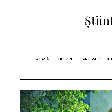
Skip
to
Știin
content
ACASĂ
DESPRE
ARHIVA
CO