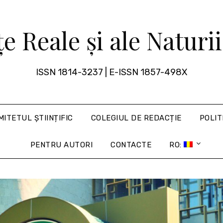
țe Reale și ale Natur
ISSN 1814-3237 | E-ISSN 1857-498X
MITETUL ȘTIINȚIFIC
COLEGIUL DE REDACȚIE
POLIT
PENTRU AUTORI
CONTACTE
RO: