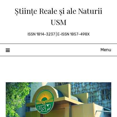
Skip
Științe Reale și ale Naturii
to
content
USM
ISSN 1814-3237 | E-ISSN 1857-498X
Menu