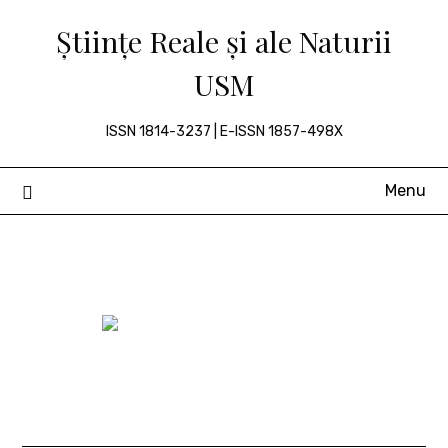
Skip
Științe Reale și ale Naturii
to
content
USM
ISSN 1814-3237 | E-ISSN 1857-498X
Menu