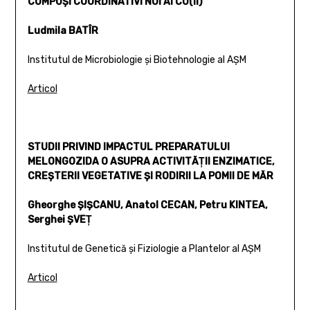
COMPUŞI COORDINATIVI NOI AI CU(II)
Ludmila BATÎR
Institutul de Microbiologie şi Biotehnologie al AŞM
Articol
STUDII PRIVIND IMPACTUL PREPARATULUI
MELONGOZIDA O ASUPRA ACTIVITĂŢII ENZIMATICE,
CREŞTERII VEGETATIVE ŞI RODIRII LA POMII DE MĂR
Gheorghe ŞIŞCANU, Anatol CECAN, Petru KINTEA,
Serghei ŞVEŢ
Institutul de Genetică şi Fiziologie a Plantelor al AŞM
Articol