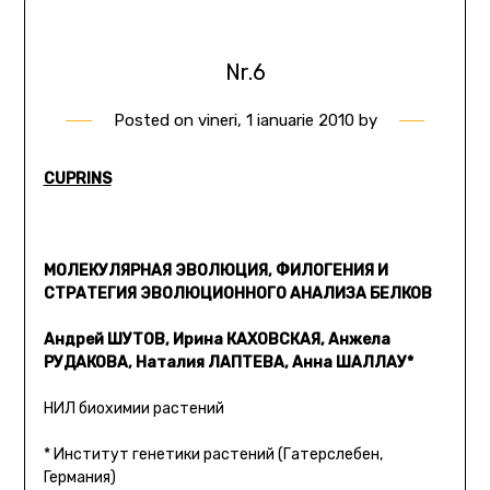
Nr.6
Posted on
vineri, 1 ianuarie 2010
by
CUPRINS
МОЛЕКУЛЯРНАЯ ЭВОЛЮЦИЯ, ФИЛОГЕНИЯ И
СТРАТЕГИЯ ЭВОЛЮЦИОННОГО АНАЛИЗА БЕЛКОВ
Андрей ШУТОВ, Ирина КАХОВСКАЯ, Анжела
РУДАКОВА, Наталия ЛАПТЕВА, Анна ШАЛЛАУ*
НИЛ биохимии растений
* Институт генетики растений (Гатерслебен,
Германия)