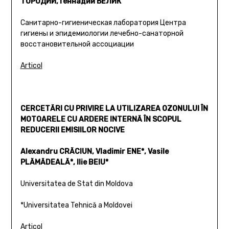
ТОРОДИЙ, Геннадий БЕЛИК
Санитарно-гигиеническая лаборатория Центра
гигиены и эпидемиологии лечебно-санаторной
восстановительной ассоциации
Articol
CERCETĂRI CU PRIVIRE LA UTILIZAREA OZONULUI ÎN
MOTOARELE CU ARDERE INTERNĂ ÎN SCOPUL
REDUCERII EMISIILOR NOCIVE
Alexandru CRĂCIUN, Vladimir ENE*, Vasile
PLĂMĂDEALĂ*, Ilie BEIU*
Universitatea de Stat din Moldova
*Universitatea Tehnică a Moldovei
Articol