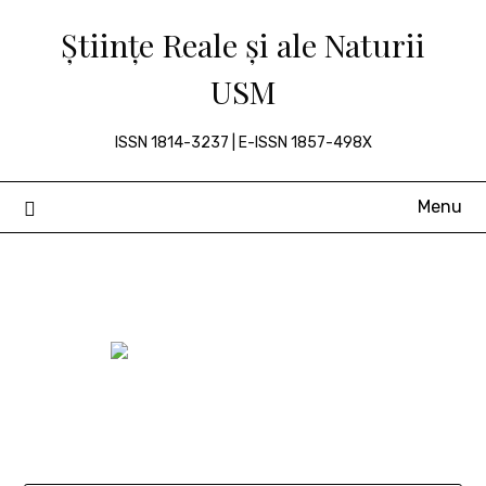
Skip
Științe Reale și ale Naturii
to
content
USM
ISSN 1814-3237 | E-ISSN 1857-498X
Menu