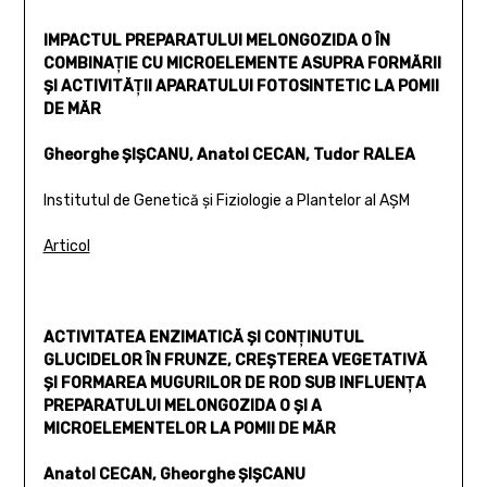
IMPACTUL PREPARATULUI MELONGOZIDA O ÎN
COMBINAŢIE CU MICROELEMENTE ASUPRA FORMĂRII
ŞI ACTIVITĂŢII APARATULUI FOTOSINTETIC LA POMII
DE MĂR
Gheorghe ŞIŞCANU, Anatol CECAN, Tudor RALEA
Institutul de Genetică şi Fiziologie a Plantelor al AŞM
Articol
ACTIVITATEA ENZIMATICĂ ŞI CONŢINUTUL
GLUCIDELOR ÎN FRUNZE, CREŞTEREA VEGETATIVĂ
ŞI FORMAREA MUGURILOR DE ROD SUB INFLUENŢA
PREPARATULUI MELONGOZIDA O ŞI A
MICROELEMENTELOR LA POMII DE MĂR
Anatol CECAN, Gheorghe ŞIŞCANU