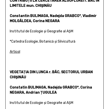
CONTRIBUŢII LA CERCETAREA ALGOFLOREI r. BÂC ÎN
LIMITELE mun. CHIŞINĂU
Constantin BULIMAGA, Nadejda GRABCO*, Vladimir
MOLGÂLDEA, Corina NEGARA
Institutul de Ecologie şi Geografie al AŞM
*Catedra Ecologie, Botanică şi Silvicultură
Articol
VEGETAŢIA DIN LUNCA r. BÂC, SECTORUL URBAN
CHIŞINĂU
Constatin BULIMAGA, Nadejda GRABCO*, Corina
NEGARA, Andrian ŢUGULEA
Institutul de Ecologie şi Geografie al AŞM