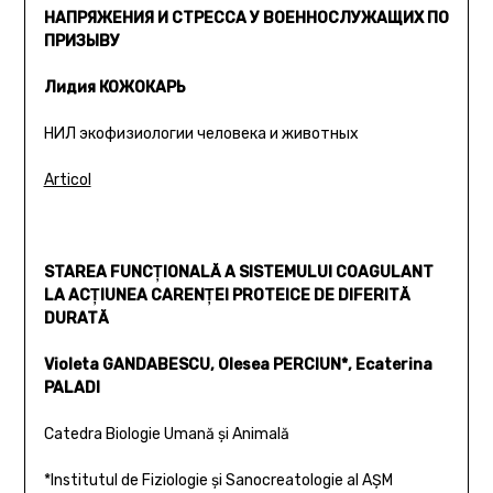
НАПРЯЖЕНИЯ И СТРЕССА У ВОЕННОСЛУЖАЩИХ ПО
ПРИЗЫВУ
Лидия КОЖОКАРЬ
НИЛ экофизиологии человека и животных
Articol
STAREA FUNCŢIONALĂ A SISTEMULUI COAGULANT
LA ACŢIUNEA CARENŢEI PROTEICE DE DIFERITĂ
DURATĂ
Violeta GANDABESCU, Olesea PERCIUN*, Ecaterina
PALADI
Catedra Biologie Umană şi Animală
*Institutul de Fiziologie şi Sanocreatologie al AŞM