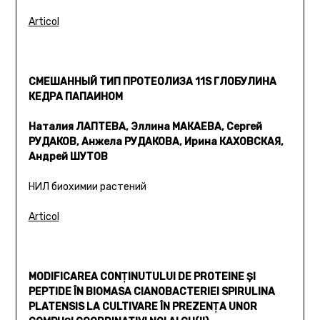
Articol
СМЕШАННЫЙ ТИП ПРОТЕОЛИЗА 11S ГЛОБУЛИНА
КЕДРА ПАПАИНОМ
Наталия ЛАПТЕВА, Эллина МАКАЕВА, Сергей
РУДАКОВ, Анжела РУДАКОВА, Ирина КАХОВСКАЯ,
Андрей ШУТОВ
НИЛ биохимии растений
Articol
MODIFICAREA CONŢINUTULUI DE PROTEINE ŞI
PEPTIDE ÎN BIOMASA CIANOBACTERIEI SPIRULINA
PLATENSIS LA CULTIVARE ÎN PREZENŢA UNOR