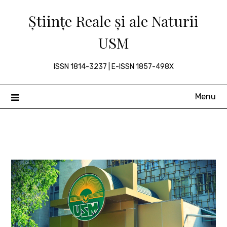
Skip
Științe Reale și ale Naturii
to
content
USM
ISSN 1814-3237 | E-ISSN 1857-498X
Menu