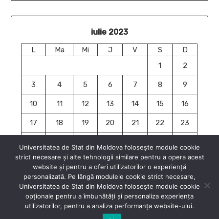
iulie 2023
L
Ma
Mi
J
V
S
D
1
2
3
4
5
6
7
8
9
10
11
12
13
14
15
16
17
18
19
20
21
22
23
24
25
26
27
28
29
30
Universitatea de Stat din Moldova folosește module cookie
strict necesare și alte tehnologii similare pentru a opera acest
31
website și pentru a oferi utilizatorilor o experiență
« dec.
dec. »
personalizată. Pe lângă modulele cookie strict necesare,
Universitatea de Stat din Moldova folosește module cookie
opționale pentru a îmbunătăți și personaliza experiența
utilizatorilor, pentru a analiza performanța website-ului.