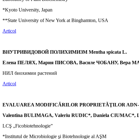
*Kyoto University, Japan
**State University of New York at Binghamton, USA
Articol
ВНУТРИВИДОВОЙ ПОЛИХИМИЗМ Mentha spicata L.
Елена ПЕЛЯХ, Мария ПИСОВА, Василе ЧОБАНУ, Вера 
НИЛ биохимии растений
Articol
EVALUAREA MODIFICĂRILOR PROPRIETĂŢILOR ADN-UL
Valentina BULIMAGA, Valeriu RUDIC*, Daniela CIUMAC*, L
LCŞ „Ficobiotehnologie”
*Institutul de Microbiologie şi Biotehnologie al AŞM