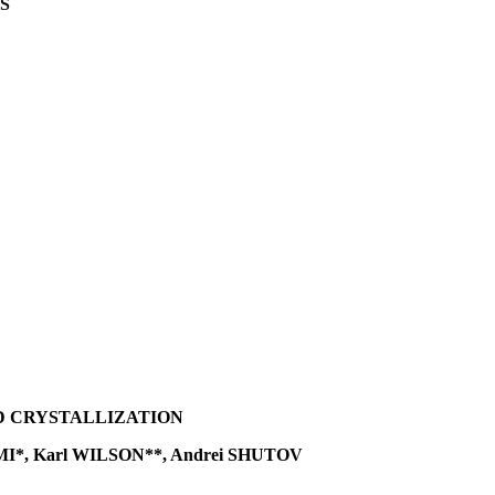
S
D CRYSTALLIZATION
UMI*, Karl WILSON**, Andrei SHUTOV