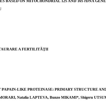
S BASED ON MITOCHONDRIAL 12S AND 16S rDNA GENE
U
AURARE A FERTILITĂŢII
Y PAPAIN-LIKE PROTEINASE: PRIMARY STRUCTURE AN
a MORARI, Natalia LAPTEVA, Bunzo MIKAMI*, Shigeru UTS