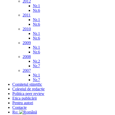
2012
Nr.1
Nr.6
2011
Nr.1
Nr.6
2010
Nr.1
Nr.6
2009
Nr.1
Nr.6
2008
Nr.2
Nr.7
2007
Nr.1
Nr.7
Comitetul științific
Colegiul de redacție
Politica peer review
Etica publicării
Pentru autori
Contacte
Ro: