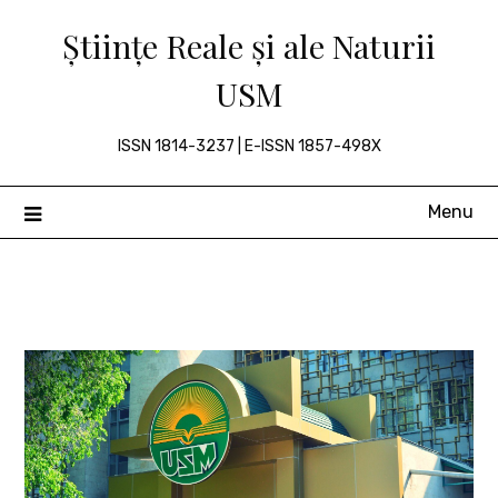
Skip
Științe Reale și ale Naturii
to
content
USM
ISSN 1814-3237 | E-ISSN 1857-498X
Menu