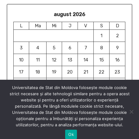
august 2026
L
Ma
Mi
J
V
S
D
1
2
3
4
5
6
7
8
9
10
11
12
13
14
15
16
17
18
19
20
21
22
23
24
25
26
27
28
29
30
Universitatea de Stat din Moldova folosește module cookie
strict necesare și alte tehnologii similare pentru a opera acest
31
website și pentru a oferi utilizatorilor o experiență
« iun.
personalizată. Pe lângă modulele cookie strict necesare,
Universitatea de Stat din Moldova folosește module cookie
opționale pentru a îmbunătăți și personaliza experiența
utilizatorilor, pentru a analiza performanța website-ului.
Ok
© 2026 Științe Reale și ale Naturii USM