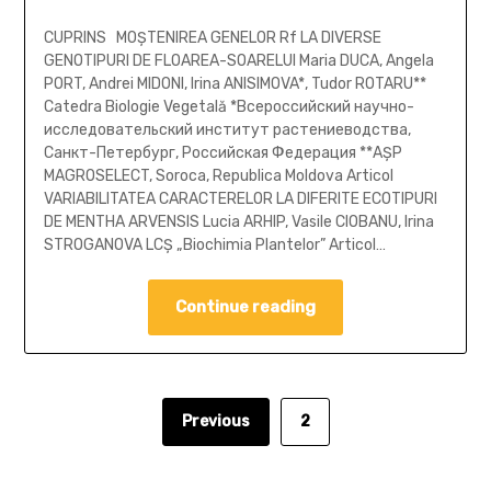
CUPRINS MOŞTENIREA GENELOR Rf LA DIVERSE
GENOTIPURI DE FLOAREA-SOARELUI Maria DUCA, Angela
PORT, Andrei MIDONI, Irina ANISIMOVA*, Tudor ROTARU**
Catedra Biologie Vegetală *Всероссийский научно-
исследовательский институт растениеводства,
Санкт-Петербург, Российская Федерация **AŞP
MAGROSELECT, Soroca, Republica Moldova Articol
VARIABILITATEA CARACTERELOR LA DIFERITE ECOTIPURI
DE MENTHA ARVENSIS Lucia ARHIP, Vasile CIOBANU, Irina
STROGANOVA LCŞ „Biochimia Plantelor” Articol…
Continue reading
Previous
2