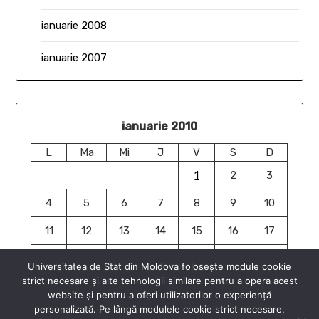
ianuarie 2008
ianuarie 2007
ianuarie 2010
L
Ma
Mi
J
V
S
D
1
2
3
4
5
6
7
8
9
10
11
12
13
14
15
16
17
18
19
20
21
22
23
24
Universitatea de Stat din Moldova folosește module cookie
strict necesare și alte tehnologii similare pentru a opera acest
25
26
27
28
29
30
31
website și pentru a oferi utilizatorilor o experiență
« ian.
ian. »
personalizată. Pe lângă modulele cookie strict necesare,