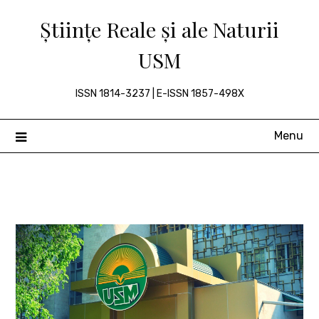
Skip
Științe Reale și ale Naturii
to
content
USM
ISSN 1814-3237 | E-ISSN 1857-498X
Menu