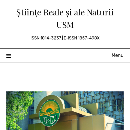
Skip
Științe Reale și ale Naturii
to
content
USM
ISSN 1814-3237 | E-ISSN 1857-498X
Menu