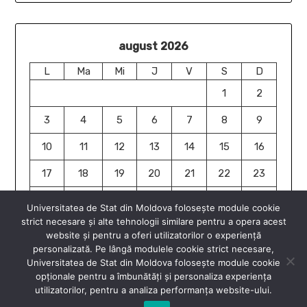
august 2026
L
Ma
Mi
J
V
S
D
1
2
3
4
5
6
7
8
9
10
11
12
13
14
15
16
17
18
19
20
21
22
23
24
25
26
27
28
29
30
Universitatea de Stat din Moldova folosește module cookie
strict necesare și alte tehnologii similare pentru a opera acest
31
website și pentru a oferi utilizatorilor o experiență
« iun.
personalizată. Pe lângă modulele cookie strict necesare,
Universitatea de Stat din Moldova folosește module cookie
opționale pentru a îmbunătăți și personaliza experiența
utilizatorilor, pentru a analiza performanța website-ului.