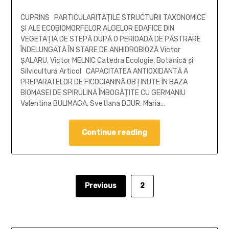
CUPRINS PARTICULARITĂŢILE STRUCTURII TAXONOMICE
ŞI ALE ECOBIOMORFELOR ALGELOR EDAFICE DIN
VEGETAŢIA DE STEPĂ DUPĂ O PERIOADĂ DE PĂSTRARE
ÎNDELUNGATĂ ÎN STARE DE ANHIDROBIOZĂ Victor
ŞALARU, Victor MELNIC Catedra Ecologie, Botanică şi
Silvicultură Articol CAPACITATEA ANTIOXIDANTĂ A
PREPARATELOR DE FICOCIANINĂ OBŢINUTE ÎN BAZA
BIOMASEI DE SPIRULINĂ ÎMBOGĂŢITE CU GERMANIU
Valentina BULIMAGA, Svetlana DJUR, Maria…
Continue reading
Previous
2