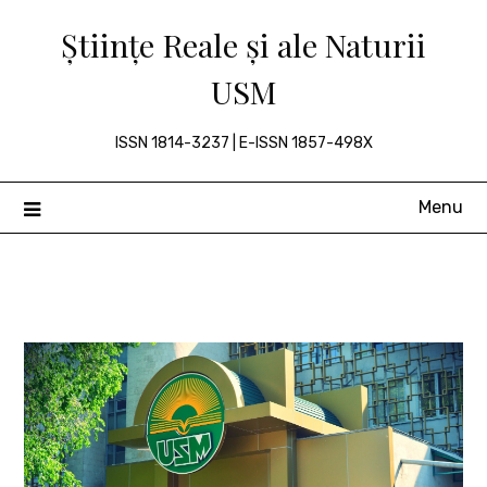
Skip
Științe Reale și ale Naturii
to
content
USM
ISSN 1814-3237 | E-ISSN 1857-498X
Menu