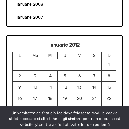
ianuarie 2008
ianuarie 2007
ianuarie 2012
L
Ma
Mi
J
V
S
D
1
2
3
4
5
6
7
8
9
10
11
12
13
14
15
16
17
18
19
20
21
22
23
24
25
26
27
28
29
Universitatea de Stat din Moldova folosește module cookie
strict necesare și alte tehnologii similare pentru a opera acest
30
31
website și pentru a oferi utilizatorilor o experiență