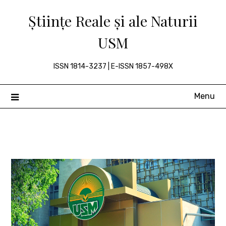
Skip
Științe Reale și ale Naturii
to
content
USM
ISSN 1814-3237 | E-ISSN 1857-498X
Menu