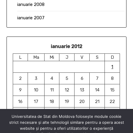
ianuarie 2008
ianuarie 2007
ianuarie 2012
L
Ma
Mi
J
V
S
D
1
2
3
4
5
6
7
8
9
10
11
12
13
14
15
16
17
18
19
20
21
22
23
24
25
26
27
28
29
Universitatea de Stat din Moldova folosește module cookie
strict necesare și alte tehnologii similare pentru a opera acest
30
31
website și pentru a oferi utilizatorilor o experiență