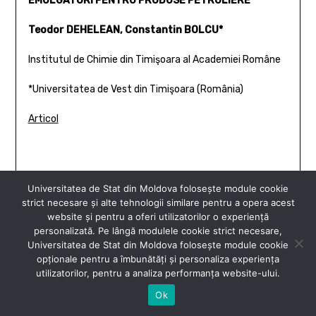
EMULGATORI PENTRU PRODUSE PETROLIERE
Teodor DEHELEAN, Constantin BOLCU*
Institutul de Chimie din Timişoara al Academiei Române
*Universitatea de Vest din Timişoara (România)
Articol
PERFLUOROALCHILSULFONAŢI. II.
Universitatea de Stat din Moldova folosește module cookie
strict necesare și alte tehnologii similare pentru a opera acest
Teodor DEHELEAN, Constantin BOLCU*
website și pentru a oferi utilizatorilor o experiență
personalizată. Pe lângă modulele cookie strict necesare,
Institutul de Chimie din Timişoara al Academiei Române
Universitatea de Stat din Moldova folosește module cookie
opționale pentru a îmbunătăți și personaliza experiența
*Universitatea de Vest din Timişoara (România)
utilizatorilor, pentru a analiza performanța website-ului.
Ok
Articol