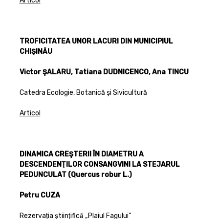
Articol
TROFICITATEA UNOR LACURI DIN MUNICIPIUL
CHIŞINĂU
Victor ŞALARU, Tatiana DUDNICENCO, Ana TINCU
Catedra Ecologie, Botanică şi Sivicultură
Articol
DINAMICA CREŞTERII ÎN DIAMETRU A
DESCENDENŢILOR CONSANGVINI LA STEJARUL
PEDUNCULAT (Quercus robur L.)
Petru CUZA
Rezervaţia ştiinţifică „Plaiul Fagului”