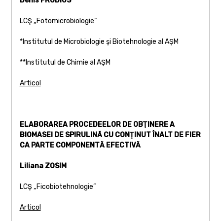
Denis PRODIUS**
LCŞ „Fotomicrobiologie”
*Institutul de Microbiologie şi Biotehnologie al AŞM
**Institutul de Chimie al AŞM
Articol
ELABORAREA PROCEDEELOR DE OBŢINERE A
BIOMASEI DE SPIRULINĂ CU CONŢINUT ÎNALT DE FIER
CA PARTE COMPONENTĂ EFECTIVĂ
Liliana ZOSIM
LCŞ „Ficobiotehnologie”
Articol