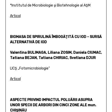
*Institutul de Microbiologie şi Biotehnologie al AŞM
Articol
BIOMASA DE SPIRULINĂ ÎMBOGĂŢITĂ CU IOD – SURSĂ
ALTERNATIVĂ DE IOD
Valentina BULIMAGA, Liliana ZOSIM, Daniela CIUMAC,
Tatiana BEJAN, Tatiana CHIRIAC, Svetlana DJUR
LICŞ „Fotomicrobiologie”
Articol
ASPECTE PRIVIND IMPACTUL POLUĂRII ASUPRA
UNOR SPECII DE ARBORI DIN CINCI ZONE ALE mun.
CHIŞINĂU