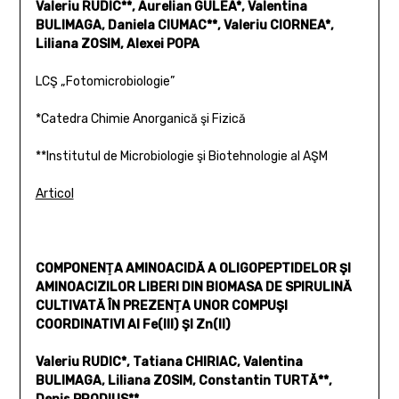
Valeriu RUDIC**, Aurelian GULEA*, Valentina
BULIMAGA, Daniela CIUMAC**, Valeriu CIORNEA*,
Liliana ZOSIM, Alexei POPA
LCŞ „Fotomicrobiologie”
*Catedra Chimie Anorganică şi Fizică
**Institutul de Microbiologie şi Biotehnologie al AŞM
Articol
COMPONENŢA AMINOACIDĂ A OLIGOPEPTIDELOR ŞI
AMINOACIZILOR LIBERI DIN BIOMASA DE SPIRULINĂ
CULTIVATĂ ÎN PREZENŢA UNOR COMPUŞI
COORDINATIVI AI Fe(III) ŞI Zn(II)
Valeriu RUDIC*, Tatiana CHIRIAC, Valentina
BULIMAGA, Liliana ZOSIM, Constantin TURTĂ**,