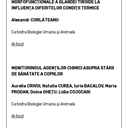
MORFOFUNCŢIONALE A GLANDEI TIROIDE LA
INFLUENŢA DIFERITELOR CONDIŢII TERMICE
Alexandr CORLĂTEANU
Catedra Biologie Umană şi Animală
Articol
MONITORINGUL AGENŢILOR CHIMICI ASUPRA STĂRII
DE SĂNĂTATE A COPIILOR
Aurelia CRIVOI, Natalia CUREA, Iurie BACALOV, Maria
PRODAN, Doina GHEŢU, Lidia COJOCARI
Catedra Biologie Umană şi Animală
Articol