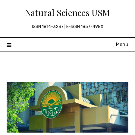
Skip
Natural Sciences USM
to
content
ISSN 1814-3237 | E-ISSN 1857-498X
Menu