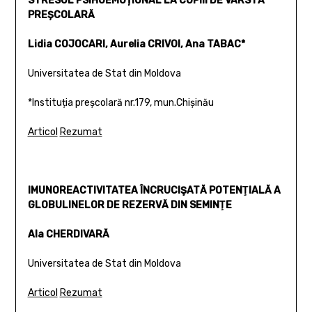
STRESUL PSIHOEMOȚIONAL LA COPIII DE VÂRSTĂ
PREȘCOLARĂ
Lidia COJOCARI, Aurelia CRIVOI, Ana TABAC*
Universitatea de Stat din Moldova
*Instituția preșcolară nr.179, mun.Chișinău
Articol
Rezumat
IMUNOREACTIVITATEA ÎNCRUCIŞATĂ POTENŢIALĂ A
GLOBULINELOR DE REZERVĂ DIN SEMINŢE
Ala CHERDIVARĂ
Universitatea de Stat din Moldova
Articol
Rezumat