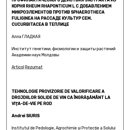
ПРОФИЛАКТИЧЕСКОГО ДЕЙСТВИЯ ЭКСТРАКТА ИЗ
КОРНЯ RHEUM RHAPONTICUM L С ДОБАВЛЕНИЕМ
МИКРОЭЛЕМЕНТОВ ПРОТИВ SPHAEROTHECA
FULIGINEA НА РАССАДЕ КУЛЬТУР СЕМ.
CUCURBITACEA В ТЕПЛИЦЕ
Алла ГЛАДКАЯ
Институт генетики, физиологии и защиты растений
Академии наук Молдовы
Articol
Rezumat
TEHNOLOGIE PROVIZORIE DE VALORIFICARE A
DROJDIILOR SOLIDE DE VIN CA ÎNGRĂȘĂMÂNT LA
VIȚA-DE-VIE PE ROD
Andrei SIURIS
Institutul de Pedologie, Agrochimie și Protecție a Solului