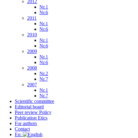
2012
Nr.1
Nr.6
2011
Nr.1
Nr.6
2010
Nr.1
Nr.6
2009
Nr.1
Nr.6
2008
Nr.2
Nr.7
2007
Nr.1
Nr.7
Scientific committee
Editorial board
Peer review Policy
Publication Etics
For authors
Contact
En: