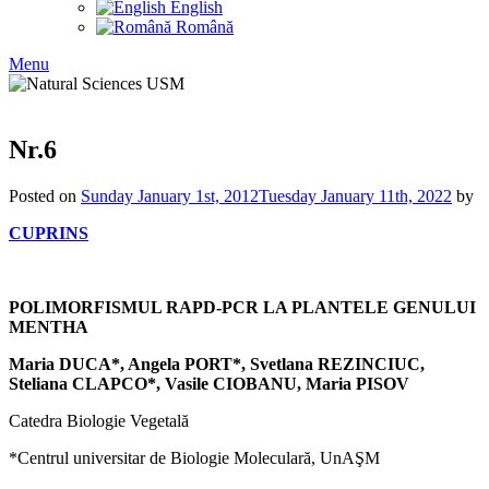
English
Română
Menu
Nr.6
Posted on
Sunday January 1st, 2012
Tuesday January 11th, 2022
by
CUPRINS
POLIMORFISMUL RAPD-PCR LA PLANTELE GENULUI
MENTHA
Maria DUCA*, Angela PORT*, Svetlana REZINCIUC,
Steliana CLAPCO*, Vasile CIOBANU, Maria PISOV
Catedra Biologie Vegetală
*Centrul universitar de Biologie Moleculară, UnAŞM