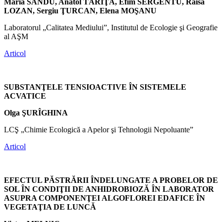
Maria SANDU, Anatol TĂRÎŢĂ, Efim SERGENTU, Raisa
LOZAN, Sergiu ŢURCAN, Elena MOŞANU
Laboratorul „Calitatea Mediului”, Institutul de Ecologie şi Geografie
al AŞM
Articol
SUBSTANŢELE TENSIOACTIVE ÎN SISTEMELE
ACVATICE
Olga ŞURÎGHINA
LCŞ „Chimie Ecologică a Apelor şi Tehnologii Nepoluante”
Articol
EFECTUL PĂSTRĂRII ÎNDELUNGATE A PROBELOR DE
SOL ÎN CONDIŢII DE ANHIDROBIOZĂ ÎN LABORATOR
ASUPRA COMPONENŢEI ALGOFLOREI EDAFICE ÎN
VEGETAŢIA DE LUNCĂ