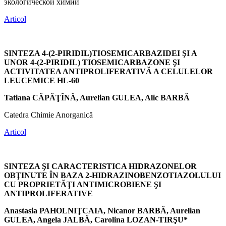
экологической химии
Articol
SINTEZA 4-(2-PIRIDIL)TIOSEMICARBAZIDEI ŞI A
UNOR 4-(2-PIRIDIL) TIOSEMICARBAZONE ŞI
ACTIVITATEA ANTIPROLIFERATIVĂ A CELULELOR
LEUCEMICE HL-60
Tatiana CĂPĂŢÎNĂ, Aurelian GULEA, Alic BARBĂ
Catedra Chimie Anorganică
Articol
SINTEZA ŞI CARACTERISTICA HIDRAZONELOR
OBŢINUTE ÎN BAZA 2-HIDRAZINOBENZOTIAZOLULUI
CU PROPRIETĂŢI ANTIMICROBIENE ŞI
ANTIPROLIFERATIVE
Anastasia PAHOLNIŢCAIA, Nicanor BARBĂ, Aurelian
GULEA, Angela JALBĂ, Carolina LOZAN-TIRŞU*