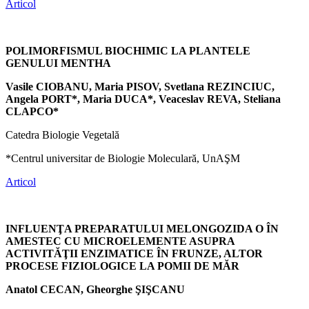
Articol
POLIMORFISMUL BIOCHIMIC LA PLANTELE
GENULUI MENTHA
Vasile CIOBANU, Maria PISOV, Svetlana REZINCIUC,
Angela PORT*, Maria DUCA*, Veaceslav REVA, Steliana
CLAPCO*
Catedra Biologie Vegetală
*Centrul universitar de Biologie Moleculară, UnAŞM
Articol
INFLUENŢA PREPARATULUI MELONGOZIDA O ÎN
AMESTEC CU MICROELEMENTE ASUPRA
ACTIVITĂŢII ENZIMATICE ÎN FRUNZE, ALTOR
PROCESE FIZIOLOGICE LA POMII DE MĂR
Anatol CECAN, Gheorghe ŞIŞCANU