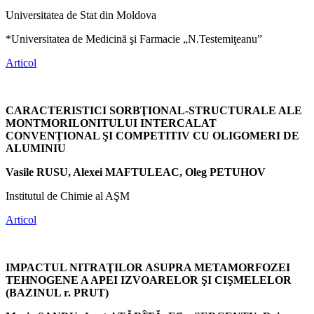
Universitatea de Stat din Moldova
*Universitatea de Medicină şi Farmacie „N.Testemiţeanu”
Articol
CARACTERISTICI SORBŢIONAL-STRUCTURALE ALE
MONTMORILONITULUI INTERCALAT
CONVENŢIONAL ŞI COMPETITIV CU OLIGOMERI DE
ALUMINIU
Vasile RUSU, Alexei MAFTULEAC, Oleg PETUHOV
Institutul de Chimie al AŞM
Articol
IMPACTUL NITRAŢILOR ASUPRA METAMORFOZEI
TEHNOGENE A APEI IZVOARELOR ŞI CIŞMELELOR
(BAZINUL r. PRUT)