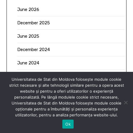
June 2026
December 2025
June 2025
December 2024
June 2024
December 2023
Universitatea de Stat din Moldova folosește module cookie
strict necesare și alte tehnologii similare pentru a opera acest
July 2023
website și pentru a oferi utilizatorilor o experiență
personalizată. Pe lângă modulele cookie strict necesare,
December 2022
Universitatea de Stat din Moldova folosește module cookie
opționale pentru a îmbunătăți și personaliza experiența
utilizatorilor, pentru a analiza performanța website-ului.
June 2022
Ok
January 2021