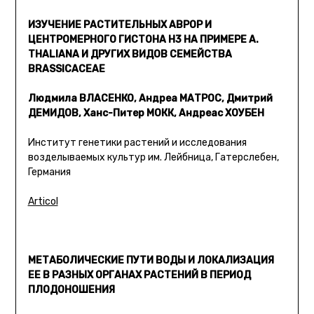
ИЗУЧЕНИЕ РАСТИТЕЛЬНЫХ АВРОР И
ЦЕНТРОМЕРНОГО ГИСТОНА Н3 НА ПРИМЕРЕ A.
THALIANA И ДРУГИХ ВИДОВ СЕМЕЙСТВА
BRASSICACEAE
Людмила ВЛАСЕНКО, Андреа МАТРОС, Дмитрий
ДЕМИДОВ, Ханс-Питер МОКК, Андреас ХОУБЕН
Институт генетики растений и исследования
возделываемых культур им. Лейбница, Гатерслебен,
Германия
Articol
МЕТАБОЛИЧЕСКИЕ ПУТИ ВОДЫ И ЛОКАЛИЗАЦИЯ
ЕЕ В РАЗНЫХ ОРГАНАХ РАСТЕНИЙ В ПЕРИОД
ПЛОДОНОШЕНИЯ