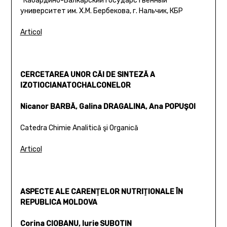
*Кабардино-Балкарский государственный
университет им. Х.М. Бербекова, г. Нальчик, КБР
Articol
CERCETAREA UNOR CĂI DE SINTEZĂ A
IZOTIOCIANATOCHALCONELOR
Nicanor BARBĂ, Galina DRAGALINA, Ana POPUŞOI
Catedra Chimie Analitică şi Organică
Articol
ASPECTE ALE CARENŢELOR NUTRIŢIONALE ÎN
REPUBLICA MOLDOVA
Corina CIOBANU, Iurie SUBOTIN