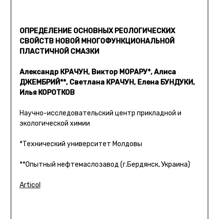
ОПРЕДЕЛЕНИЕ ОСНОВНЫХ РЕОЛОГИЧЕСКИХ
СВОЙСТВ НОВОЙ МНОГОФУНКЦИОНАЛЬНОЙ
ПЛАСТИЧНОЙ СМАЗКИ
Александр КРАЧУН, Виктор МОРАРУ*, Алиса
ДЖЕМБРИЙ**, Светлана КРАЧУН, Елена БУНДУКИ,
Илья КОРОТКОВ
Научно-исследовательский центр прикладной и
экологической химии
*Технический университет Молдовы
**Опытный нефтемаслозавод (г.Бердянск, Украина)
Articol