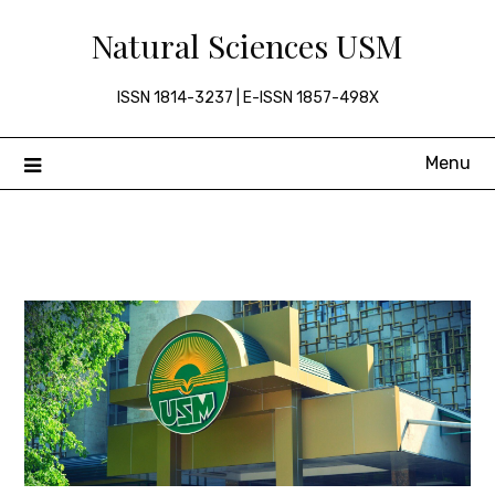
Skip
Natural Sciences USM
to
content
ISSN 1814-3237 | E-ISSN 1857-498X
Menu