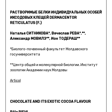
РАСТВОРИМЫЕ БЕЛКИ ИНДИВИДУАЛЬНЫХ ОСОБЕЙ
ИКСОДОВЫХ КЛЕЩЕЙ DERMACENTOR
RETICULATUS (F.)
Наталья СИТНИКОВА*, Вячеслав РЕВА*,**,
Александр МОВИЛЭ**, Ион ТОДЕРАШ**
*Биолого-почвенный факультет Молдавского
госуниверситета
**Центр общей и молекулярной биологии. Институт
зоологии Академии наук Молдовы
Articol
CHOCOLATE AND ITS EXOTIC COCOA FLAVOUR