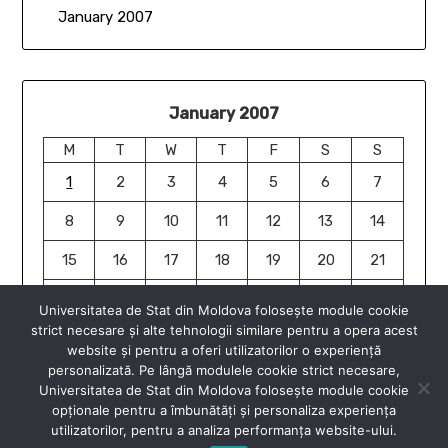
January 2007
January 2007
M
T
W
T
F
S
S
1
2
3
4
5
6
7
8
9
10
11
12
13
14
15
16
17
18
19
20
21
22
23
24
25
26
27
28
Universitatea de Stat din Moldova folosește module cookie
strict necesare și alte tehnologii similare pentru a opera acest
29
30
31
website și pentru a oferi utilizatorilor o experiență
Jan »
personalizată. Pe lângă modulele cookie strict necesare,
Universitatea de Stat din Moldova folosește module cookie
opționale pentru a îmbunătăți și personaliza experiența
utilizatorilor, pentru a analiza performanța website-ului.