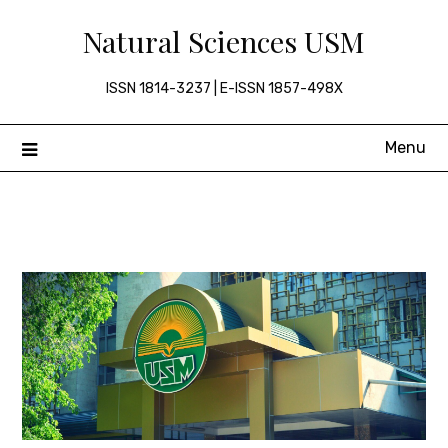
Skip
Natural Sciences USM
to
content
ISSN 1814-3237 | E-ISSN 1857-498X
Menu